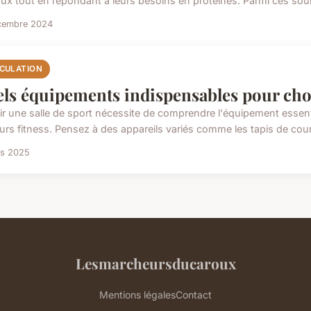
ux tout en répondant à leurs besoins en protéines. Parmi ces sourc
cembre 2024
CULATION
ls équipements indispensables pour chois
ir une salle de sport nécessite de comprendre l'équipement essentie
urs fitness. Pensez à des appareils variés comme les tapis de cours
rs 2025
Lesmarcheursducaroux
Mentions légales
Contact