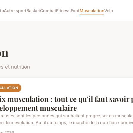
tu
Autre sport
Basket
Combat
Fitness
Foot
Musculation
Velo
on
 et nutrition
CULATION
x musculation : tout ce qu'il faut savoir
eloppement musculaire
euses sont les personnes qui souhaitent progresser en musculati
ir leur évolution. Au fil du temps, le marché de la nutrition sportiv
ier 2026