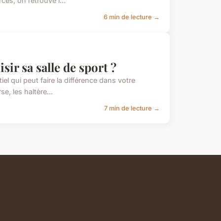
es, on retrouve l...
6 min de lecture →
ir sa salle de sport ?
l qui peut faire la différence dans votre
e, les haltère...
7 min de lecture →