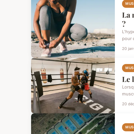
MUS
La 
?
L'hyp
pour 
20 jan
MUS
Le 
Lorsqu
muscu
20 dé
MUS