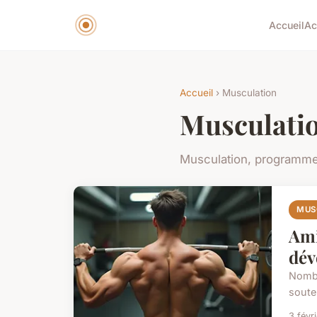
Accueil
Ac
Accueil
› Musculation
Musculati
Musculation, programmes
MUS
Ami
dév
Nombr
souten
3 févr