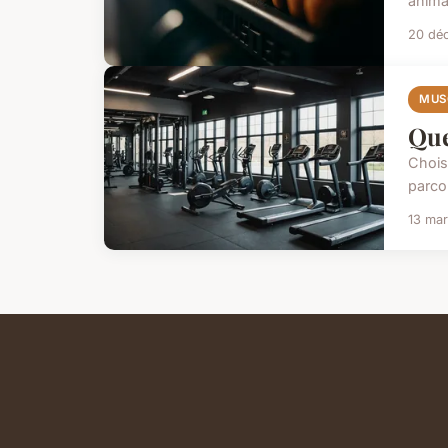
anima
20 dé
MUS
Que
Chois
parco
13 ma