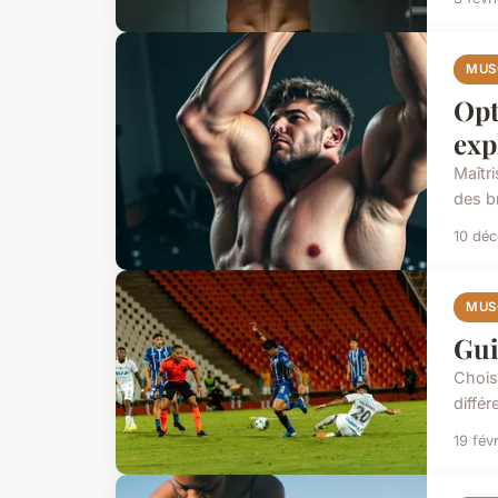
MUS
Opt
exp
Maîtr
des br
10 dé
MUS
Gui
Choisi
diffé
19 fév